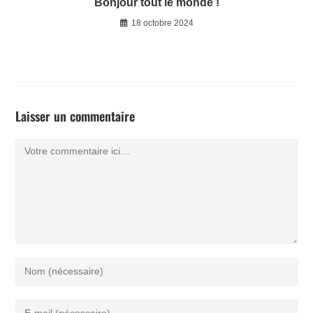
Bonjour tout le monde !
18 octobre 2024
Laisser un commentaire
Comment
Enter
your
name
Enter