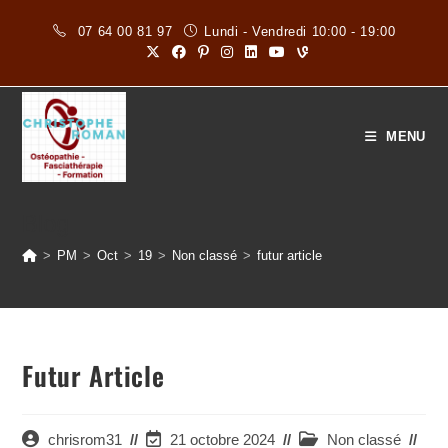
Skip
07 64 00 81 97
Lundi - Vendredi 10:00 - 19:00
to
content
MENU
Blog
>
PM
>
Oct
>
19
>
Non classé
>
futur article
Futur Article
Auteur/autrice
Dernière
Post
chrisrom31
21 octobre 2024
Non classé