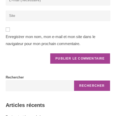
or
your
username
email
Saisir
to
address
l’URL
comment
to
de
comment
votre
Enregistrer mon nom, mon e-mail et mon site dans le
site
navigateur pour mon prochain commentaire.
(facultatif)
Rechercher
RECHERCHER
Articles récents